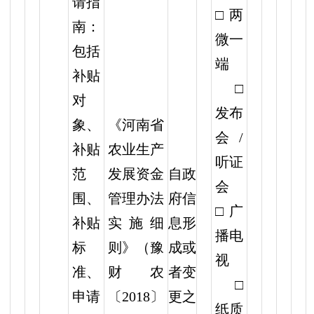
请指
□两
南：
微一
包括
端
补贴
□
对
发布
象、
《河南省
会/
补贴
农业生产
听证
自政
范
发展资金
会
府信
围、
管理办法
□广
息形
补贴
实施细
播电
成或
标
则》（豫
视
者变
准、
财农
□
更之
申请
〔2018〕
纸质