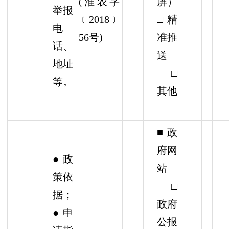
(淮农字
屏）
举报
﹝2018﹞
□精
电
56号)
准推
话、
送
地址
□
等。
其他
■政
府网
● 政
站
策依
□
据；
政府
● 申
公报