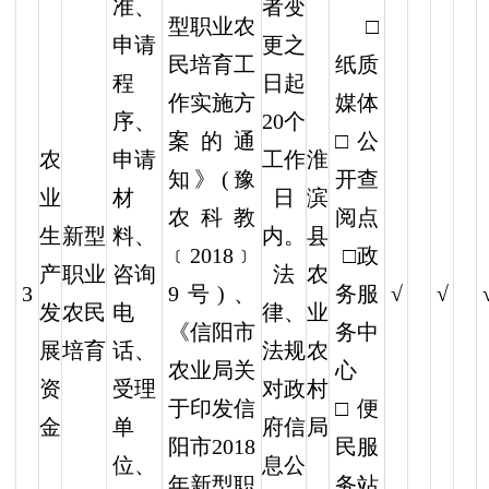
者变
准、
型职业农
□
更之
申请
民培育工
纸质
日起
程
作实施方
媒体
20个
序、
案的通
□公
农
工作
淮
申请
知》(豫
开查
业
日
滨
材
农科教
阅点
生
新型
内。
县
料、
﹝2018﹞
□政
产
职业
法
农
咨询
3
√
√
9号)、
务服
发
农民
律、
业
电
《信阳市
务中
展
培育
法规
农
话、
农业局关
心
资
对政
村
受理
于印发信
□便
金
府信
局
单
阳市2018
民服
息公
位、
年新型职
务站