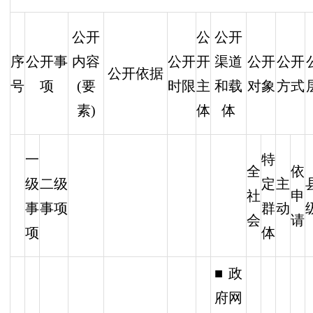
公开
公
公开
序
公开事
内容
公开
开
渠道
公开
公开
公开依据
号
项
(要
时限
主
和载
对象
方式
素)
体
体
一
特
全
依
级
二级
定
主
社
申
事
事项
群
动
会
请
项
体
■政
府网