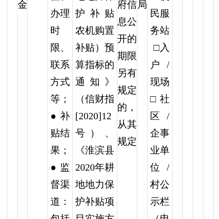
金
府信
局
办理
护补贴
民服
息公
时
农机购置
务站
开的
限、
补贴）预
□入
期限
联系
算指标的
户/
另有
方式
通知》
现场
规定
等；
（信财指
□社
的，
● 补
[2020]12
区/
从其
贴结
号）、
企事
规定
果；
《淮滨县
业单
● 监
2020年耕
位/
督渠
地地力保
村公
道：
护补贴项
示栏
包括
目实施方
（电