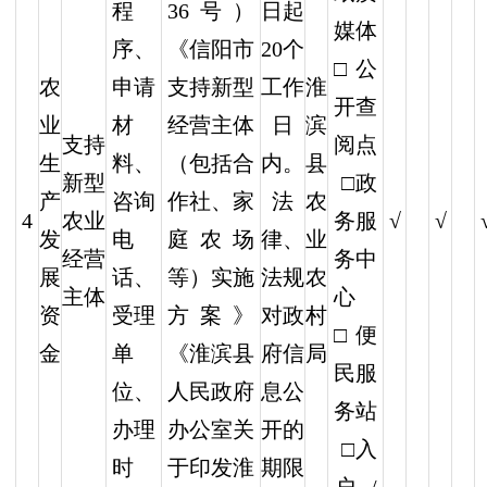
日起
程
36号）
媒体
20个
序、
《信阳市
□公
农
工作
淮
申请
支持新型
开查
业
日
滨
材
经营主体
支持
阅点
生
内。
县
料、
（包括合
新型
□政
产
法
农
咨询
作社、家
4
农业
√
√
务服
发
律、
业
电
庭农场
经营
务中
展
法规
农
话、
等）实施
主体
心
资
对政
村
受理
方案》
□便
金
府信
局
单
《淮滨县
民服
息公
位、
人民政府
务站
开的
办理
办公室关
□入
期限
时
于印发淮