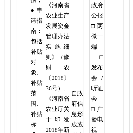
《河南省
政府
● 申
农业生产
公报
请指
发展资金
□两
南：
管理办法
微一
包括
实施细
端
补贴
则》（豫
□
对
财农
发布
象、
〔2018〕
会/
补贴
36号）、
听证
自政
范
《河南省
会
府信
围、
农业厅关
□广
息形
补贴
于印发
播电
成或
标
2018年新
视