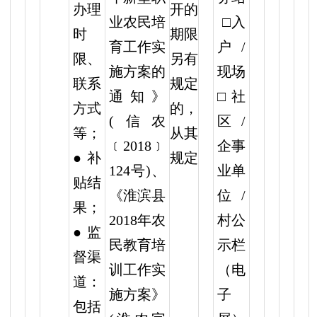
开的
办理
业农民培
□入
期限
时
育工作实
户/
另有
限、
施方案的
现场
规定
联系
通知》
□社
的，
方式
(信农
区/
从其
等；
﹝2018﹞
企事
规定
● 补
124号)、
业单
贴结
《淮滨县
位/
果；
2018年农
村公
● 监
民教育培
示栏
督渠
训工作实
（电
道：
施方案》
子
包括