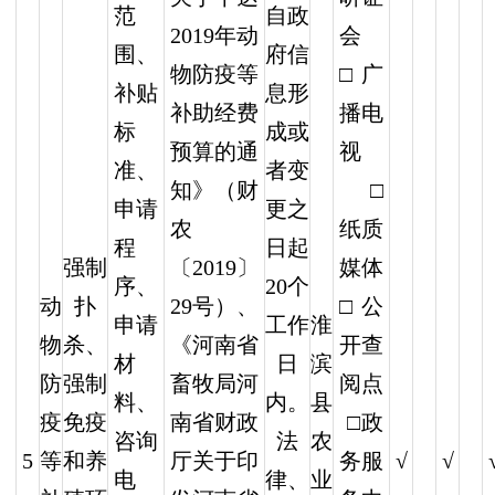
自政
范
2019年动
会
府信
围、
物防疫等
□广
息形
补贴
补助经费
播电
成或
标
预算的通
视
者变
准、
知》（财
□
更之
申请
农
纸质
日起
程
强制
〔2019〕
媒体
20个
序、
动
扑
29号）、
□公
工作
淮
申请
物
杀、
《河南省
开查
日
滨
材
防
强制
畜牧局河
阅点
内。
县
料、
疫
免疫
南省财政
□政
法
农
咨询
5
等
和养
√
√
厅关于印
务服
律、
业
电