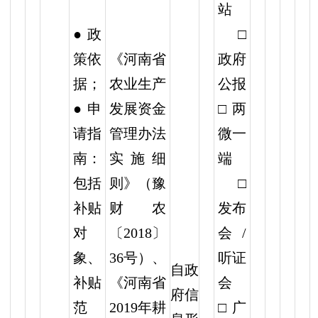
站
● 政
□
策依
《河南省
政府
据；
农业生产
公报
● 申
发展资金
□两
请指
管理办法
微一
南：
实施细
端
包括
则》（豫
□
补贴
财农
发布
对
〔2018〕
会/
象、
36号）、
听证
自政
补贴
《河南省
会
府信
范
2019年耕
□广