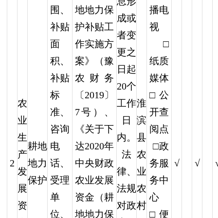
息形
围、
地地力保
播电
成或
补贴
护补贴工
视
者变
面
作实施方
□
更之
积、
案》（豫
纸质
日起
补贴
农财务
媒体
20个
标
〔2019〕
□公
农
工作
淮
准、
7号）、
开查
业
日
滨
咨询
《关于下
阅点
生
内。
县
耕地
电
达2020年
□政
产
法
农
2
地力
√
√
话、
中央财政
务服
发
律、
业
保护
受理
农业发展
务中
展
法规
农
单
资金（耕
心
资
对政
村
位、
地地力保
□便