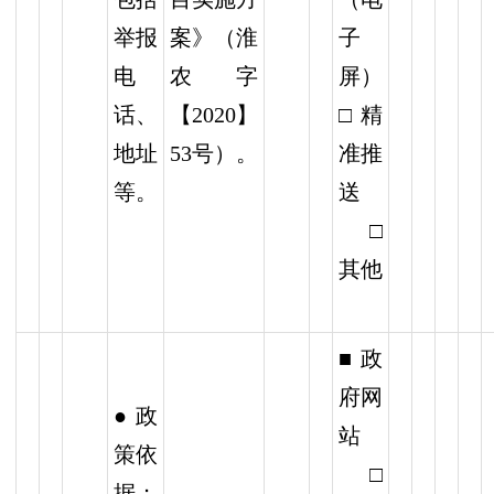
举报
案》（淮
子
电
农字
屏）
话、
【2020】
□精
地址
53号）。
准推
等。
送
□
其他
■政
府网
● 政
站
策依
□
据；