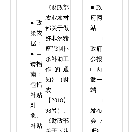
《财政部
■政
农业农村
府网
● 政
部关于做
站
策依
好非洲猪
□
据；
瘟强制扑
政府
● 申
杀补助工
公报
请指
作的通
□两
南：
知》（财
微一
包括
农
端
补贴
【2018】
□
对
98号）、
发布
象、
《财政部
会/
补贴
关于下达
听证