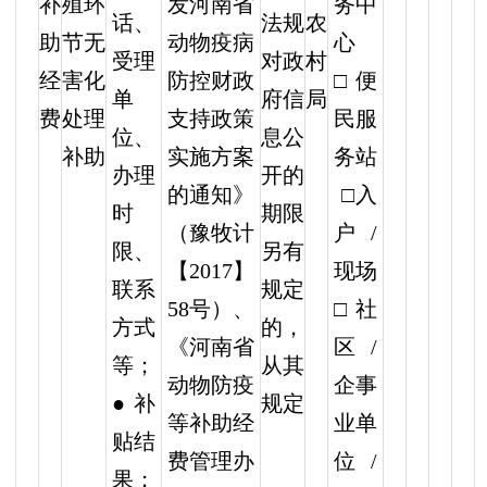
补
殖环
发河南省
务中
法规
农
话、
助
节无
动物疫病
心
对政
村
受理
经
害化
防控财政
□便
府信
局
单
费
处理
支持政策
民服
息公
位、
补助
实施方案
务站
开的
办理
的通知》
□入
期限
时
（豫牧计
户/
另有
限、
【2017】
现场
规定
联系
58号）、
□社
的，
方式
《河南省
区/
从其
等；
动物防疫
企事
规定
● 补
等补助经
业单
贴结
费管理办
位/
果；