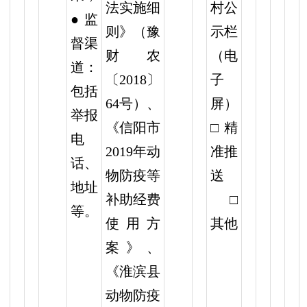
法实施细
村公
● 监
则》（豫
示栏
督渠
财农
（电
道：
〔2018〕
子
包括
64号）、
屏）
举报
《信阳市
□精
电
2019年动
准推
话、
物防疫等
送
地址
补助经费
□
等。
使用方
其他
案》、
《淮滨县
动物防疫