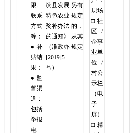
户/
另有
限、
滨县发展
现场
规定
联系
特色农业
□社
的，
方式
奖补办法
区/
从其
等；
的通知》
企事
规定
● 补
（淮政办
业单
贴结
[2019]5
位/
果；
号）
村公
● 监
示栏
督渠
（电
道：
子
包括
屏）
举报
□精
电