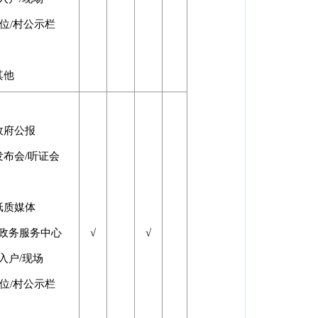
位/村公示栏
其他
政府公报
发布会/听证会
纸质媒体
□政务服务中心
√
√
入户/现场
位/村公示栏