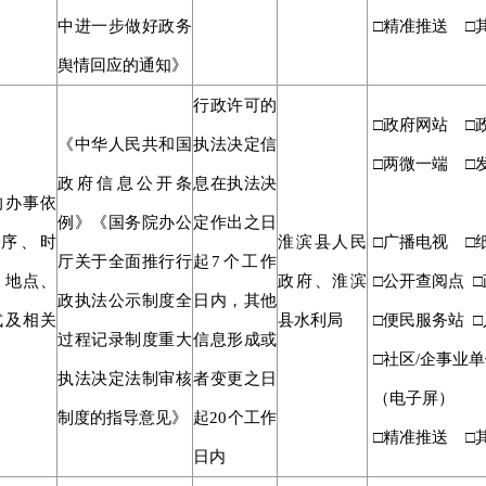
中进一步做好政务
□精准推送 □
舆情回应的通知》
行政许可的
□政府网站 □
《中华人民共和国
执法决定信
□两微一端 □
政府信息公开条
息在执法决
的办事依
例》《国务院办公
定作出之日
序、时
淮滨县人民
□广播电视 □
厅关于全面推行行
起
7个工作
、地点、
政府、淮滨
□公开查阅点 
政执法公示制度全
日内，其他
式及相关
县水利局
□便民服务站 □
过程记录制度重大
信息形成或
□社区/企事业单
执法决定法制审核
者变更之日
（电子屏）
制度的指导意见》
起20个工作
□精准推送 □
日内