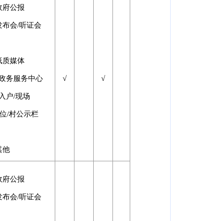
政府公报
发布会/听证会
纸质媒体
□政务服务中心
√
√
入户/现场
位/村公示栏
其他
政府公报
发布会/听证会