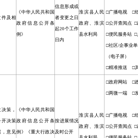
信息形成或
《中华人民共和国
淮滨县人民
□广播电视 □
文件及相
者变更之日
政府信息公开条
政府、淮滨
□公开查阅点 
起
20个工作
例》
县水利局
□便民服务站 □
日内
□社区/企事业单
（电子屏）
□精准推送 □
□政府网站 □
□两微一端 □
大决策，
《中华人民共和国
淮滨县人民
□广播电视 □
公开决策
政府信息公开条
按进展情况
政府、淮滨
□公开查阅点 
据，意见
例》《重大行政决
及时公开
县水利局
□便民服务站 □