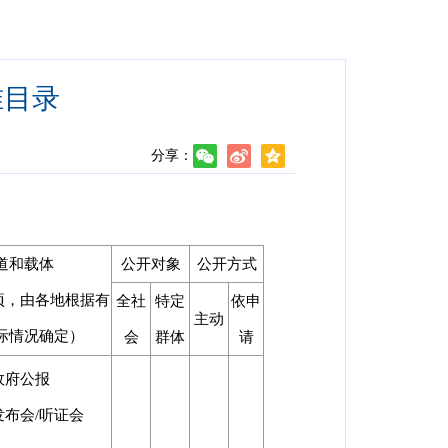
准目录
分享：
道和载体
公开对象
公开方式
选项，由各地根据有
全社
特定
依申
主动
际情况确定）
会
群体
请
政府公报
发布会/听证会