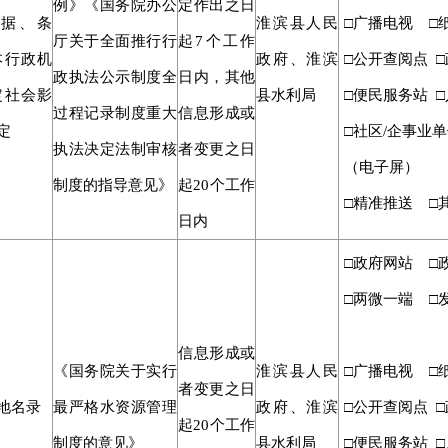
例》《国务院办公
定作出之日
据、条
淮滨县人民
□广播电视 □
厅关于全面推行行
起
7个工作
本行政机
政府、淮滨
□公开查阅点 
政执法公示制度全
日内，其他
定社会影
县水利局
□便民服务站 □
过程记录制度重大
信息形成或
定
□社区/企事业单
执法决定法制审核
者变更之日
（电子屏）
制度的指导意见》
起20个工作
□精准推送 □
日内
□政府网站 □
□两微一端 □
信息形成或
《国务院关于实行
淮滨县人民
□广播电视 □
者变更之日
地名录
最严格水资源管理
政府、淮滨
□公开查阅点 
起
20个工作
制度的意见》
县水利局
□便民服务站 □