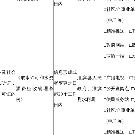
日内
□社区/企事业单
（电子屏）
□精准推送 □
□政府网站 □
□两微一端 □
涉及社会
信息形成或
《取水许可和水资
淮滨县人民
□广播电视 □
水听证，
者变更之日
源费征收管理条
政府、淮滨
□公开查阅点 
许可证的
起
20个工作
例》
县水利局
□便民服务站 □
日内
□社区/企事业单
（电子屏）
□精准推送 □