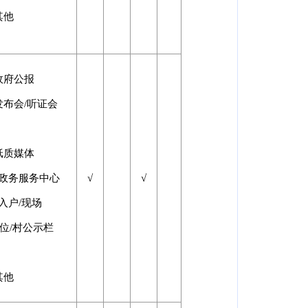
其他
政府公报
发布会/听证会
纸质媒体
□政务服务中心
√
√
入户/现场
位/村公示栏
其他