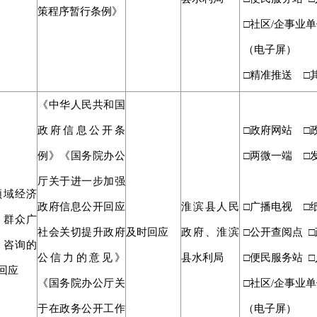
策程序暂行条例》
□社区/企事业单
（电子屏）
□精准推送 □
《中华人民共和国
政府信息公开条
□政府网站 □
例》《国务院办公
□两微一端 □
厅关于进一步加强
领域经济
政府信息公开回应
淮滨县人民
□广播电视 □
、群众广
社会关切提升政府
及时回应
政府、淮滨
□公开查阅点 
、咨询的
公信力的意见》
县水利局
□便民服务站 □
回应
《国务院办公厅关
□社区/企事业单
于在政务公开工作
（电子屏）