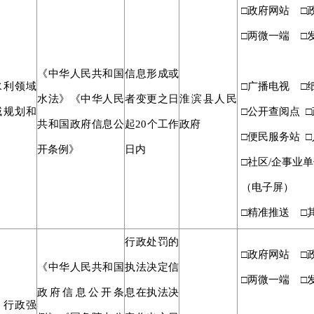
□政府网站 □
□两微一端 □
《中华人民共和国
信息形成或
水利领域
□广播电视 □
水法》《中华人民
者变更之日
淮滨县人民
域规划和
□公开查阅点 
共和国政府信息公
起
20个工作
政府
□便民服务站 □
开条例》
日内
□社区/企事业单
（电子屏）
□精准推送 □
行政处罚的
□政府网站 □
《中华人民共和国
执法决定信
□两微一端 □
政府信息公开条
息在执法决
、行政强