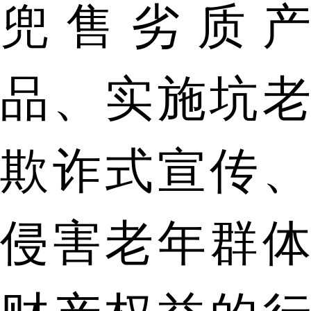
兜售劣质产
品、实施坑老
欺诈式宣传、
侵害老年群体