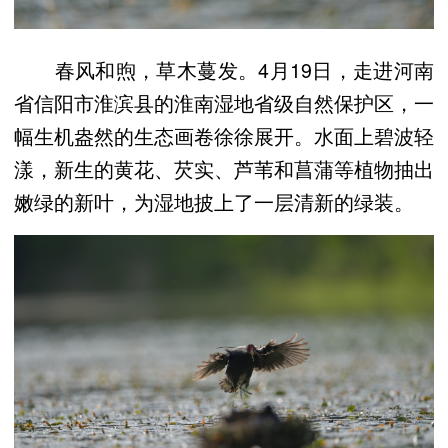
春风和煦，草木蔓发。4月19日，走进河南
省信阳市淮滨县的淮南湿地省级自然保护区，一
幅生机盎然的生态画卷徐徐展开。水面上碧波轻
漾，新生的黄花、芡实、芦苇和菖蒲等植物抽出
嫩绿的新叶，为湿地披上了一层清新的绿装。