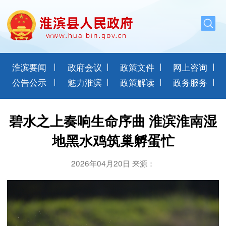
淮滨要闻
政府会议
政策文件
网上咨询
公告公示
魅力淮滨
政策解读
政务服务
碧水之上奏响生命序曲 淮滨淮南湿
地黑水鸡筑巢孵蛋忙
2026年04月20日 来源：